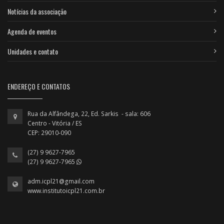
Notícias da associação
Agenda de eventos
Unidades e contato
ENDEREÇO E CONTATOS
Rua da Alfândega, 22, Ed. Sarkis - sala: 606
Centro - Vitória / ES
CEP: 29010-090
(27) 9 9627-7965
(27) 9 9627-7965
adm.icpl21@gmail.com
www.institutoicpl21.com.br