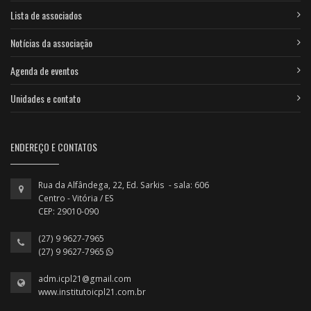
Lista de associados
Notícias da associação
Agenda de eventos
Unidades e contato
ENDEREÇO E CONTATOS
Rua da Alfândega, 22, Ed. Sarkis - sala: 606
Centro - Vitória / ES
CEP: 29010-090
(27) 9 9627-7965
(27) 9 9627-7965
adm.icpl21@gmail.com
www.institutoicpl21.com.br